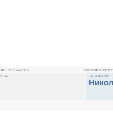
икин
:
bibikin.www.nn.ru
пользователь имеет 
5 году
настоящее имя:
Нико