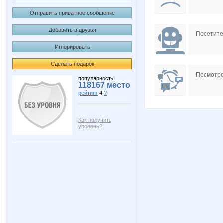
Отправить приватное сообщение
Добавить в друзья
Посетит
Игнорировать
Сделать подарок
Посмотре
популярность:
118167 место
рейтинг
4
?
Как получить
уровень?