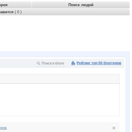
ерея
Поиск людей
равится
( 0 )
Рейтинг топ-50 блоггеров
еров
.