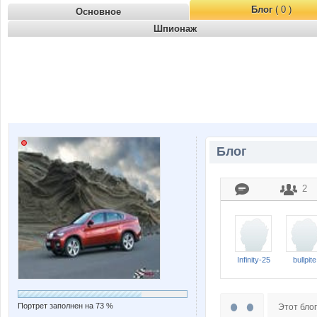
Блог
( 0 )
Основное
Шпионаж
Блог
2
Infinity-25
bullpite
Портрет заполнен на 73 %
Этот блог